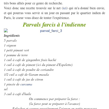
très bons alliés pour ce genre de recherche.
Voici donc une recette trouvée sur le net (
ici
) qui m'a donné bien envie,
et qui pourras vous servir si un jour en passant par le quartier indien de
Paris, le coeur vous
disez de tenter l'expérience.
Parvals farcis à l'indienne
Ingrédients
5 parvals
1 oignon
1 petit piment vert
1 pomme de terre
1 cuil à café de gingembre frais haché
1 cuil à café de piment (ici du piment d'Espelette)
1 cuil à café de poudre de coriandre
1/2 cuil a café de Garam masala
1 cuil à café de jus de citron
1 pincée de
curcuma
sel
3 cuil à café d'huile
On commence par préparer la farce :
(la farce peut se préparer à l'avance)
Eplucher et couper grossièrement l'oignon en petits morceaux