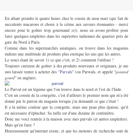
En allant prendre le quatre heure chez le cousin de mon mari (qui fait de
succulents macarons et choux à la crème aux saveurs étonnantes - merci
encore pour le goûter trop gourmand ;o)), nous en avons profiter pour
faire quelques emplettes dans les supérettes indiennes du quartier près de
gare du Nord à Paris.
Comme dans les supermarchés asiatiques, on trouve dans les magasins
indiens une multitude de produits plus exotique les uns que les autres.
Le souci étant de savoir 1) ce que c'est, et 2) comment l'utiliser !
Toujours curieuse de goûter à des
produits nouveaux et originaux, je me
suis laissée tenter à acheter des "
Parvals
" (ou Parwals, et appelé
"pointed
gourd"
en anglais).
Le Parval est un légume que l'on trouve dans le nord et l'est de l'Inde.
C'est un cousin de la courgette, c'est d'ailleurs le premier nom qui m'a été
donné par le patron du magasin lorsque j'ai demandé ce que c'était !
Il a la même couleur que la courgette, mais une peau plus épaisse, qu'il
est nécessaire d'éplucher. Sa taille est d'une dizaine de centimètre.
Donc me voici rentrée à la maison avec mes parvals (et autres emplettes).
Mais qu'en faire ?
Heureusement qu'internet existe, et que les moteurs de recherche sont de