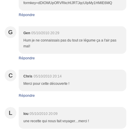
formkey=dDlOWUpORVRkcHlJRTJqcUlpMy1HMlE6MQ
Répondre
G
Gen
05/10/2010 20:29
Hum je ne connaissais pas du tout ce légume ça a l'air pas
mal!
Répondre
C
Chris
05/10/2010 20:14
Merci pour cette découverte !
Répondre
L
lou
05/10/2010 20:09
une recette qui nous fait voyager....merci !