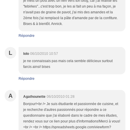
je mets un post avec un lien vers ton blog, car j'ai réalisé tes
"tebirkes"...c'est trop bon, je les ai fait un peu à ma façon, je
n'avait pas de graine de pavot, j'ai mis des amandes et la
2ème fois j'ai remplacé la pâte d'amande par de la confiture.
Bises & à bientôt. Annick.
Répondre
L
lolo
06/10/2010 10:57
je ne connaissais pas mais cela semble délicieux surtout
farcis ainsi! bises
Répondre
A
Agathounette
06/10/2010 01:28
Bonjour!<br /> Je suis étudiante et passionnée de cuisine, et
je recherche d'autres passionnés pour répondre a ce
questionnaire que j'ai élaboré dans le cadre de mes études,
rendez vous sur ce lien pour plus d'informations!Merci à vous!
<br /> <br /> https://spreadsheets.google.com/viewform?