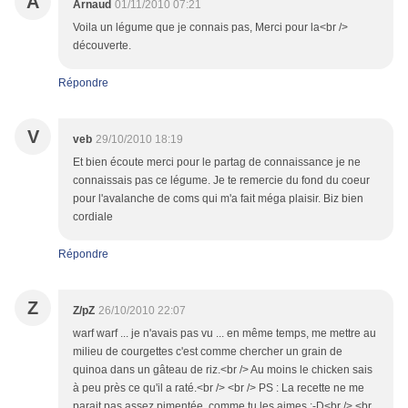
A
Arnaud
01/11/2010 07:21
Voila un légume que je connais pas, Merci pour la<br />
découverte.
Répondre
V
veb
29/10/2010 18:19
Et bien écoute merci pour le partag de connaissance je ne
connaissais pas ce légume. Je te remercie du fond du coeur
pour l'avalanche de coms qui m'a fait méga plaisir. Biz bien
cordiale
Répondre
Z
Z/pZ
26/10/2010 22:07
warf warf ... je n'avais pas vu ... en même temps, me mettre au
milieu de courgettes c'est comme chercher un grain de
quinoa dans un gâteau de riz.<br /> Au moins le chicken sais
à peu près ce qu'il a raté.<br /> <br /> PS : La recette ne me
parait pas assez pimentée, comme tu les aimes :-D<br /> <br