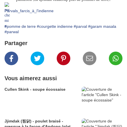
Parvals_farcis_à_l'indienne
#pomme de terre
#courgette indienne
#parval
#garam masala
#parwal
Partager
Vous aimerez aussi
Cullen Skink - soupe écossaise
Jjimdak (찜닭) - poulet braisé -
presque à la façon d'Andong (plat