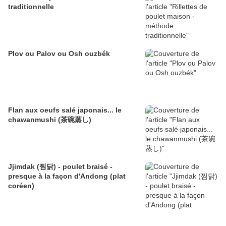
traditionnelle
Plov ou Palov ou Osh ouzbék
Flan aux oeufs salé japonais... le
chawanmushi (茶碗蒸し)
Jjimdak (찜닭) - poulet braisé -
presque à la façon d'Andong (plat
coréen)