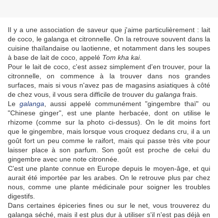
Il y a une association de saveur que j'aime particulièrement : lait
de coco, le galanga et citronnelle. On la retrouve souvent dans la
cuisine thaïlandaise ou laotienne, et notamment dans les soupes
à base de lait de coco, appelé
Tom kha kai
.
Pour le lait de coco, c'est assez simplement d'en trouver, pour la
citronnelle, on commence à la trouver dans nos grandes
surfaces, mais si vous n'avez pas de magasins asiatiques à côté
de chez vous, il vous sera difficile de trouver du
galanga
frais.
Le
galanga
, aussi appelé communément "gingembre thaï" ou
"Chinese ginger", est une plante herbacée, dont on utilise le
rhizome (comme sur la photo ci-dessus). On le dit moins fort
que le gingembre, mais lorsque vous croquez dedans cru, il a un
goût fort un peu comme le raifort, mais qui passe très vite pour
laisser place à son parfum. Son goût est proche de celui du
gingembre avec une note citronnée.
C'est une plante connue en Europe depuis le moyen-âge, et qui
aurait été importée par les arabes. On le retrouve plus par chez
nous, comme une plante médicinale pour soigner les troubles
digestifs.
Dans certaines épiceries fines ou sur le net, vous trouverez du
galanga séché, mais il est plus dur à utiliser s'il n'est pas déjà en