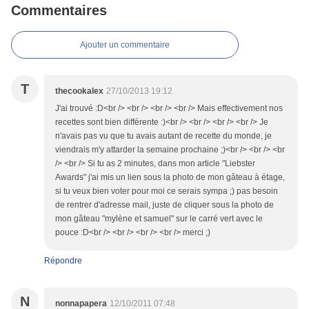
Commentaires
Ajouter un commentaire
T
thecookalex
27/10/2013 19:12
J'ai trouvé :D<br /> <br /> <br /> <br /> Mais effectivement nos
recettes sont bien différente :)<br /> <br /> <br /> <br /> Je
n'avais pas vu que tu avais autant de recette du monde, je
viendrais m'y attarder la semaine prochaine ;)<br /> <br /> <br
/> <br /> Si tu as 2 minutes, dans mon article "Liebster
Awards" j'ai mis un lien sous la photo de mon gâteau à étage,
si tu veux bien voter pour moi ce serais sympa ;) pas besoin
de rentrer d'adresse mail, juste de cliquer sous la photo de
mon gâteau "mylène et samuel" sur le carré vert avec le
pouce :D<br /> <br /> <br /> <br /> merci ;)
Répondre
N
nonnapapera
12/10/2011 07:48