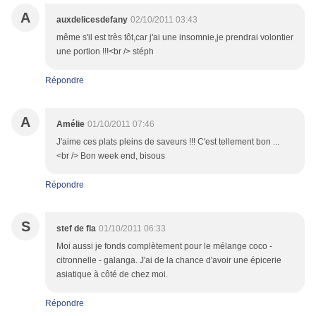
A
auxdelicesdefany
02/10/2011 03:43
même s'il est très tôt,car j'ai une insomnie,je prendrai volontier
une portion !!!<br /> stéph
Répondre
A
Amélie
01/10/2011 07:46
J'aime ces plats pleins de saveurs !!! C'est tellement bon ...
<br /> Bon week end, bisous
Répondre
S
stef de fla
01/10/2011 06:33
Moi aussi je fonds complètement pour le mélange coco -
citronnelle - galanga. J'ai de la chance d'avoir une épicerie
asiatique à côté de chez moi.
Répondre