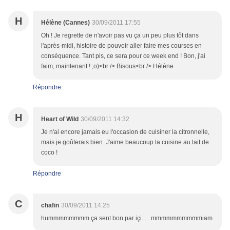
H
Hélène (Cannes)
30/09/2011 17:55
Oh ! Je regrette de n'avoir pas vu ça un peu plus tôt dans
l'après-midi, histoire de pouvoir aller faire mes courses en
conséquence. Tant pis, ce sera pour ce week end ! Bon, j'ai
faim, maintenant ! ;o)<br /> Bisous<br /> Hélène
Répondre
H
Heart of Wild
30/09/2011 14:32
Je n'ai encore jamais eu l'occasion de cuisiner la citronnelle,
mais je goûterais bien. J'aime beaucoup la cuisine au lait de
coco !
Répondre
C
chafin
30/09/2011 14:25
hummmmmmmm ça sent bon par içi..... mmmmmmmmmmiam