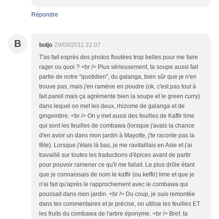
Répondre
B
boljo
29/09/2011 22:07
T'as fait exprès des photos floutées trop belles pour me faire
rager ou quoi ? <br /> Plus sérieusement, ta soupe aussi fait
partie de notre "quotidien", du galanga, bien sûr que je n'en
trouve pas, mais j'en ramène en poudre (ok, c'est pas tout à
fait pareil mais ça agrémente bien la soupe et le green curry)
dans lequel on met les deux, rhizome de galanga et de
gingembre. <br /> On y met aussi des feuilles de Kaffir lime
qui sont les feuilles de combawa (lorsque j'avais la chance
d'en avoir un dans mon jardin à Mayotte, j'te raconte pas la
fête). Lorsque j'étais là bas, je me ravitaillais en Asie et j'ai
travaillé sur toutes les traductions d'épices avant de partir
pour pouvoir ramener ce qu'il me fallait. Le plus drôle étant
que je connaissais de nom le kaffir (ou keffir) lime et que je
n'ai fait qu'après le rapprochement avec le combawa qui
poussait dans mon jardin. <br /> Du coup, je suis remontée
dans tes commentaires et je précise, on utilise les feuilles ET
les fruits du combawa de l'arbre éponyme. <br /> Bref, ta