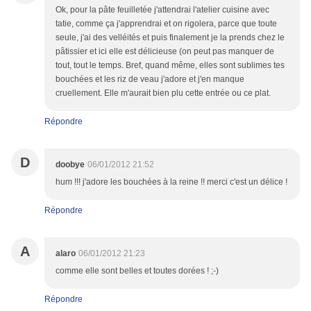
Ok, pour la pâte feuilletée j'attendrai l'atelier cuisine avec
tatie, comme ça j'apprendrai et on rigolera, parce que toute
seule, j'ai des velléités et puis finalement je la prends chez le
pâtissier et ici elle est délicieuse (on peut pas manquer de
tout, tout le temps. Bref, quand même, elles sont sublimes tes
bouchées et les riz de veau j'adore et j'en manque
cruellement. Elle m'aurait bien plu cette entrée ou ce plat.
Répondre
D
doobye
06/01/2012 21:52
hum !!! j'adore les bouchées à la reine !! merci c'est un délice !
Répondre
A
alaro
06/01/2012 21:23
comme elle sont belles et toutes dorées ! ;-)
Répondre