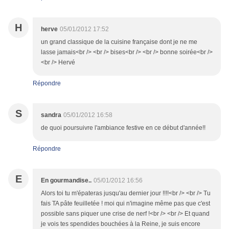
H
herve
05/01/2012 17:52
un grand classique de la cuisine française dont je ne me
lasse jamais<br /> <br /> bises<br /> <br /> bonne soirée<br />
<br /> Hervé
Répondre
S
sandra
05/01/2012 16:58
de quoi poursuivre l'ambiance festive en ce début d'année!!
Répondre
E
En gourmandise..
05/01/2012 16:56
Alors toi tu m'épateras jusqu'au dernier jour !!!!<br /> <br /> Tu
fais TA pâte feuilletée ! moi qui n'imagine même pas que c'est
possible sans piquer une crise de nerf !<br /> <br /> Et quand
je vois tes spendides bouchées à la Reine, je suis encore