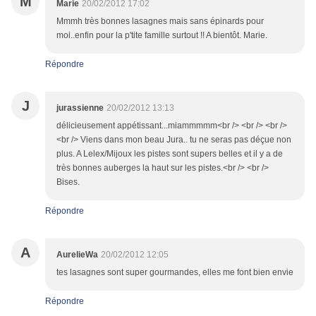
M
Marie
20/02/2012 17:02
Mmmh très bonnes lasagnes mais sans épinards pour
moi..enfin pour la p'tite famille surtout !! A bientôt. Marie.
Répondre
J
jurassienne
20/02/2012 13:13
délicieusement appétissant...miammmmm<br /> <br /> <br />
<br /> Viens dans mon beau Jura.. tu ne seras pas déçue non
plus. A Lelex/Mijoux les pistes sont supers belles et il y a de
très bonnes auberges la haut sur les pistes.<br /> <br />
Bises.
Répondre
A
AurelieWa
20/02/2012 12:05
tes lasagnes sont super gourmandes, elles me font bien envie
Répondre