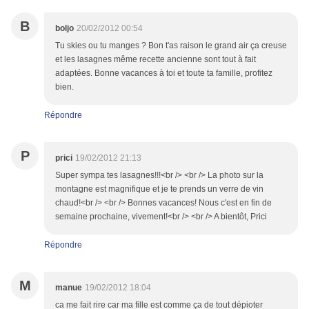
B
boljo
20/02/2012 00:54
Tu skies ou tu manges ? Bon t'as raison le grand air ça creuse
et les lasagnes même recette ancienne sont tout à fait
adaptées. Bonne vacances à toi et toute ta famille, profitez
bien.
Répondre
P
prici
19/02/2012 21:13
Super sympa tes lasagnes!!!<br /> <br /> La photo sur la
montagne est magnifique et je te prends un verre de vin
chaud!<br /> <br /> Bonnes vacances! Nous c'est en fin de
semaine prochaine, vivement!<br /> <br /> A bientôt, Prici
Répondre
M
manue
19/02/2012 18:04
ca me fait rire car ma fille est comme ça de tout dépioter