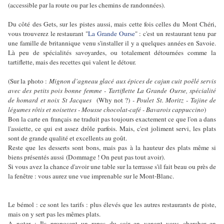
(accessible par la route ou par les chemins de randonnées).
Du côté des Gets, sur les pistes aussi, mais cette fois celles du Mont Chéri,
vous trouverez le restaurant "
La Grande Ourse
" : c'est un restaurant tenu par
une famille de britannique venu s'installer il y a quelques années en Savoie.
Là peu de spécialités savoyardes, ou totalement détournées comme la
tartiflette, mais des recettes qui valent le détour.
(Sur la photo :
Mignon d’agneau glacé aux épices de cajun cuit poêlé servis
avec des petits pois bonne femme - Tartiflette La Grande Ourse, spécialité
de homard et noix St Jacques
(Why not ?)
- Poulet St. Moritz - Tajine de
légumes rôtis et noisettes - Mousse chocolat-café - Bavarois cappuccino
)
Bon la carte en français ne traduit pas toujours exactement ce que l'on a dans
l'assiette, ce qui est assez drôle parfois. Mais, c'est joliment servi, les plats
sont de grande qualité et excellents au goût.
Reste que les desserts sont bons, mais pas à la hauteur des plats même si
biens présentés aussi (Dommage ! On peut pas tout avoir).
Si vous avez la chance d'avoir une table sur la terrasse s'il fait beau ou près de
la fenêtre : vous aurez une vue imprenable sur le Mont-Blanc.
Le bémol : ce sont les tarifs : plus élevés que les autres restaurants de piste,
mais on y sert pas les mêmes plats.
A noter : Ils proposent un repas du soir en venant vous chercher en