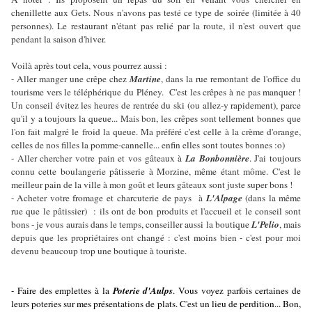
chenillette aux Gets. Nous n'avons pas testé ce type de soirée (limitée à 40
personnes). Le restaurant n'étant pas relié par la route, il n'est ouvert que
pendant la saison d'hiver.
Voilà après tout cela, vous pourrez aussi :
- Aller manger une crêpe chez
Martine
, dans la rue remontant de l'office du
tourisme vers le téléphérique du Pléney. C'est les crêpes à ne pas manquer !
Un conseil évitez les heures de rentrée du ski (ou allez-y rapidement), parce
qu'il y a toujours la queue... Mais bon, les crêpes sont tellement bonnes que
l'on fait malgré le froid la queue. Ma préféré c'est celle à la crème d'orange,
celles de nos filles la pomme-cannelle... enfin elles sont toutes bonnes :o)
- Aller chercher votre pain et vos gâteaux à
La Bonbonnière
. J'ai toujours
connu cette boulangerie pâtisserie à Morzine, même étant môme. C'est le
meilleur pain de la ville à mon goût et leurs gâteaux sont juste super bons !
- Acheter votre fromage et charcuterie de pays à
L'Alpage
(dans la même
rue que le pâtissier) : ils ont de bon produits et l'accueil et le conseil sont
bons - je vous aurais dans le temps, conseiller aussi la boutique
L'Pelio
, mais
depuis que les propriétaires ont changé : c'est moins bien - c'est pour moi
devenu beaucoup trop une boutique à touriste.
- Faire des emplettes à la
Poterie d'Aulps
. Vous voyez parfois certaines de
leurs poteries sur mes présentations de plats. C'est un lieu de perdition... Bon,