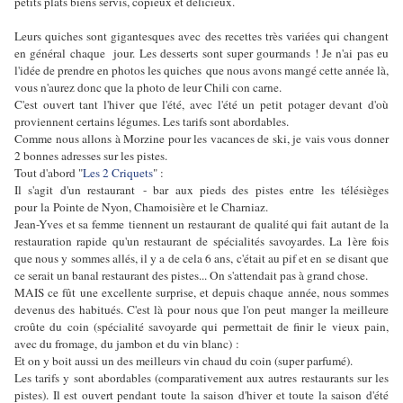
petits plats biens servis, copieux et délicieux.
Leurs quiches sont gigantesques avec des recettes très variées qui changent
en général chaque jour. Les desserts sont super gourmands ! Je n'ai pas eu
l'idée de prendre en photos les quiches que nous avons mangé cette année là,
vous n'aurez donc que la photo de leur Chili con carne.
C'est ouvert tant l'hiver que l'été, avec l'été un petit potager devant d'où
proviennent certains légumes. Les tarifs sont abordables.
Comme nous allons à Morzine pour les vacances de ski, je vais vous donner
2 bonnes adresses sur les pistes.
Tout d'abord "
Les 2 Criquets
" :
Il s'agit d'un restaurant - bar aux pieds des pistes entre les télésièges
pour la Pointe de Nyon, Chamoisière et le Charniaz.
Jean-Yves et sa femme tiennent un restaurant de qualité qui fait autant de la
restauration rapide qu'un restaurant de spécialités savoyardes. La 1ère fois
que nous y sommes allés, il y a de cela 6 ans, c'était au pif et en se disant que
ce serait un banal restaurant des pistes... On s'attendait pas à grand chose.
MAIS ce fût une excellente surprise, et depuis chaque année, nous sommes
devenus des habitués. C'est là pour nous que l'on peut manger la meilleure
croûte du coin (spécialité savoyarde qui permettait de finir le vieux pain,
avec du fromage, du jambon et du vin blanc) :
Et on y boit aussi un des meilleurs vin chaud du coin (super parfumé).
Les tarifs y sont abordables (comparativement aux autres restaurants sur les
pistes). Il est ouvert pendant toute la saison d'hiver et toute la saison d'été