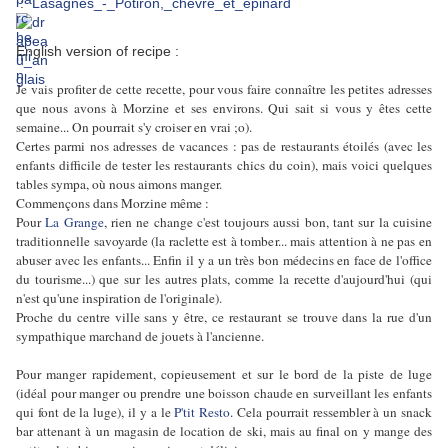
:
Lasagnes_-_Potiron,_chèvre_et_épinard
English version of recipe :
Je vais profiter de cette recette, pour vous faire connaître les petites adresses
que nous avons à Morzine et ses environs. Qui sait si vous y êtes cette
semaine... On pourrait s'y croiser en vrai ;o).
Certes parmi nos adresses de vacances : pas de restaurants étoilés (avec les
enfants difficile de tester les restaurants chics du coin), mais voici quelques
tables sympa, où nous aimons manger.
Commençons dans Morzine même :
Pour
La Grange
, rien ne change c'est toujours aussi bon, tant sur la cuisine
traditionnelle savoyarde (la raclette est à tomber... mais attention à ne pas en
abuser avec les enfants... Enfin il y a un très bon médecins en face de l'office
du tourisme...) que sur les autres plats, comme la recette d'aujourd'hui (qui
n'est qu'une inspiration de l'originale).
Proche du centre ville sans y être, ce restaurant se trouve dans la rue d'un
sympathique marchand de jouets à l'ancienne.
Pour manger rapidement, copieusement et sur le bord de la piste de luge
(idéal pour manger ou prendre une boisson chaude en surveillant les enfants
qui font de la luge), il y a le
P'tit Resto
. Cela pourrait ressembler à un snack
bar attenant à un magasin de location de ski, mais au final on y mange des