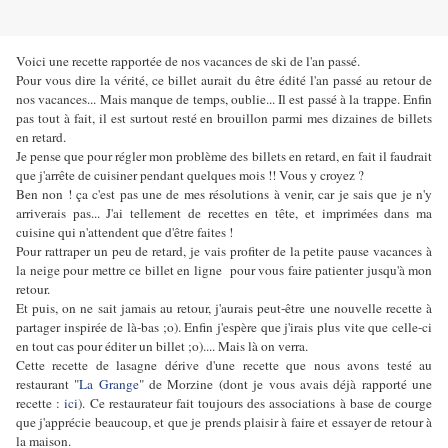
Voici une recette rapportée de nos vacances de ski de l'an passé.
Pour vous dire la vérité, ce billet aurait du être édité l'an passé au retour de
nos vacances... Mais manque de temps, oublie... Il est passé à la trappe. Enfin
pas tout à fait, il est surtout resté en brouillon parmi mes dizaines de billets
en retard.
Je pense que pour régler mon problème des billets en retard, en fait il faudrait
que j'arrête de cuisiner pendant quelques mois !! Vous y croyez ?
Ben non ! ça c'est pas une de mes résolutions à venir, car je sais que je n'y
arriverais pas... J'ai tellement de recettes en tête, et imprimées dans ma
cuisine qui n'attendent que d'être faites !
Pour rattraper un peu de retard, je vais profiter de la petite pause vacances à
la neige pour mettre ce billet en ligne pour vous faire patienter jusqu'à mon
retour.
Et puis, on ne sait jamais au retour, j'aurais peut-être une nouvelle recette à
partager inspirée de là-bas ;o). Enfin j'espère que j'irais plus vite que celle-ci
en tout cas pour éditer un billet ;o).... Mais là on verra.
Cette recette de lasagne dérive d'une recette que nous avons testé au
restaurant "
La Grange
" de Morzine (dont je vous avais déjà rapporté une
recette :
ici
). Ce restaurateur fait toujours des associations à base de courge
que j'apprécie beaucoup, et que je prends plaisir à faire et essayer de retour à
la maison.