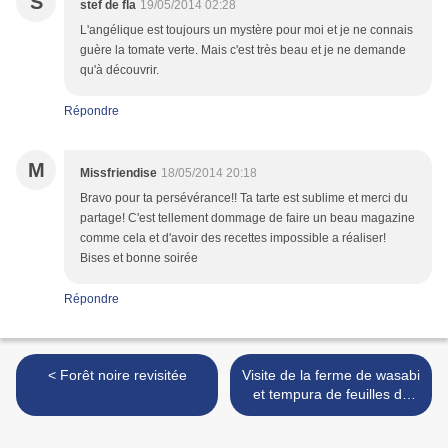
S
stef de fla
19/05/2014 02:28
L'angélique est toujours un mystère pour moi et je ne connais
guère la tomate verte. Mais c'est très beau et je ne demande
qu'à découvrir.
Répondre
M
Missfriendise
18/05/2014 20:18
Bravo pour ta persévérance!! Ta tarte est sublime et merci du
partage! C'est tellement dommage de faire un beau magazine
comme cela et d'avoir des recettes impossible a réaliser!
Bises et bonne soirée
Répondre
< Forêt noire revisitée
Visite de la ferme de wasabi
et tempura de feuilles de
wasabi >