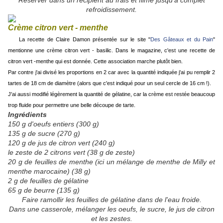
Réserver dans un récipient au frais et filmé jusqu'à complet
refroidissement.
Crème citron vert -
menthe
La recette de Claire Damon présentée sur le site "
Des Gâteaux et du Pain
"
mentionne une crème citron vert - basilic. Dans le magazine, c'est une recette de
citron vert -menthe qui est donnée. Cette association marche plutôt bien.
Par contre j'ai divisé les proportions en 2 car avec la quantité indiquée j'ai pu remplir 2
tartes de 18 cm de diamètre (alors que c'est indiqué pour un seul cercle de 16 cm !).
J'ai aussi modifié légèrement la quantité de gélatine, car la crème est restée beaucoup
trop fluide pour permettre une belle découpe de tarte.
Ingrédients
150 g d'oeufs entiers (300 g)
135 g de sucre (270 g)
120 g de jus de citron vert (240 g)
le zeste de 2 citrons vert (38 g de zeste)
20 g de feuilles de menthe (ici un mélange de menthe de Milly et
menthe marocaine) (38 g)
2 g de feuilles de gélatine
65 g de beurre (135 g)
Faire ramollir les feuilles de gélatine dans de l'eau froide.
Dans une casserole, mélanger les oeufs, le sucre, le jus de citron
et les zestes.