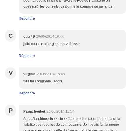
pour la recette (même si j'avais le Fou de Pâtisserie en
question), les conseils. ca donne le courage de se lancer.
Répondre
C
caty49
20/05/2014 16:44
jolie couleur et original bravo bizzz
Répondre
V
virginie
20/05/2014 15:46
très très originale j'adore
Répondre
P
Papachouket
20/05/2014 11:57
Salut Sandrine,<br /> <br /> Je te rejoins complètement sur la
fiabilité des recettes de ce magazine. Je m'étais fait la même
réflexion en voyant celle du fraisier dans le dernier numéro....