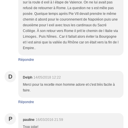
sur la route d exil à l étape de Valence. On ne lui avait pas
refusé de retourner à Rome. La question ne s est mêle pas
posée. Quelque temps après Pie VII devait prendre le même
chemin d abord pour le couronnement de Napoléon puis une
deuxième pour l exil avec tous les cardinaux du Sacré
Collège. À son retour vers Rome il prit le chemin de l Italie via
Limoges.. Puis Nîmes.. Car il fallait alors éviter la Bourgogne
et l est ainsi que la vallée du Rhône car on était vers la fin de l
Empire..
Répondre
D
Delph
14/05/2018 12:22
Merci pour la recette mon homme adore et c'est très facile à
faire.
Répondre
P
pauline
16/03/2016 21:59
Trop jolie!