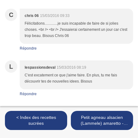
C
chris 06
15/03/2016 09:33
Félicitations..............je suis incapable de faire de si jolies
choses. <br /> <br /> J'essaierai certainement un jour car c'est
trop beau. Bisous Chris 06
Répondre
L
lespassionsdeval
15/03/2016 08:19
C'est excatement ce que j'aime faire. En plus, tu me fais
découvrir tes de nouvelles idees. Bisous
Répondre
< Index des recettes
Petit agneau alsacien
sucrées
(Lammele) amaretto -
griotines >