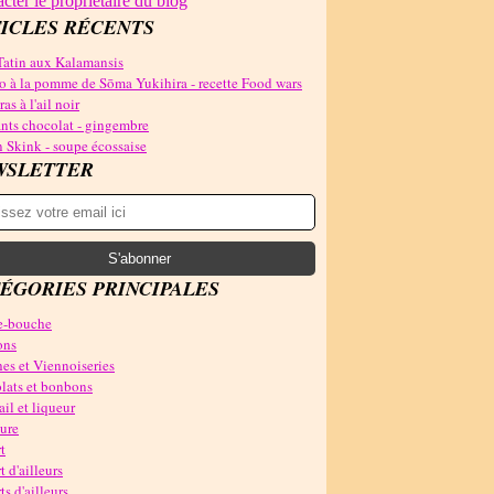
cter le propriétaire du blog
ICLES RÉCENTS
Tatin aux Kalamansis
o à la pomme de Sōma Yukihira - recette Food wars
as à l'ail noir
nts chocolat - gingembre
 Skink - soupe écossaise
WSLETTER
ÉGORIES PRINCIPALES
-bouche
ons
es et Viennoiseries
lats et bonbons
il et liqueur
ure
t
t d'ailleurs
ts d'ailleurs