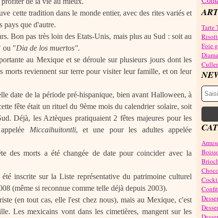
Conta
profiter de la vie au mieux.
ART
uve cette tradition dans le monde entier, avec des rites variés et
s pays que d'autre.
Tarte 
leurs. Bon pas très loin des Etats-Unis, mais plus au Sud : soit au
Risott
Foie gr
" ou "
Dia de los muertos"
.
Diama
importante au Mexique et se déroule sur plusieurs jours dont les
Cullen
s morts reviennent sur terre pour visiter leur famille, et on leur
NE
elle date de la période
pré-hispanique, bien avant Halloween, à
tte fête était un rituel du 9ème mois du calendrier solaire, soit
ud. Déjà, les Aztèques pratiquaient 2 fêtes majeures pour les
CAT
s appelée
Miccaihuitontli
, et une pour les adultes appelée
Amuse
Boiss
ête des morts a été changée de date pour coincider avec la
Brioch
Choco
été inscrite sur la Liste représentative du patrimoine culturel
Cockta
08 (même si reconnue comme telle déjà depuis 2003).
Confit
Desser
riste (en tout cas, elle l'est chez nous), mais au Mexique, c'est
Desser
lle. Les mexicains vont dans les cimetières, mangent sur les
Desser