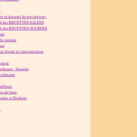
s
e
x et desserts de nos régions
X des RECETTES SALEES
X des RECETTES SUCREES
mes
de cuisine
ron
n légale et catégorisation
 sucre
 gâteaux - biscuits
culinaire
'ailleurs
es de base
tres et Produits
t