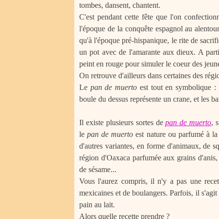
tombes, dansent, chantent.
C'est pendant cette fête que l'on confectio
l'époque de la conquête espagnol au alentour
qu'à l'époque
pré-hispanique
, le rite de sacri
un pot avec de l'amarante aux dieux. A parti
peint en rouge pour simuler le coeur des jeunes
On retrouve d'ailleurs dans ce
rtaines des rég
Le
pan de muerto
est tout en symbolique : 
boule du dessus représente un crane, et les ba
Il existe plusieurs sortes de
pan de muerto
, 
le
pan de muerto
est nature ou parfumé à la 
d'autres variantes, en forme d'animaux, de squ
région d'
Oaxaca
parfumée aux grains d'anis, 
de sésame...
Vous l'aurez compris, il n'y a pas une rece
mexicaines et de boulangers. Parfois, il s'agit 
pain au lait.
Alors quelle recette prendre ?