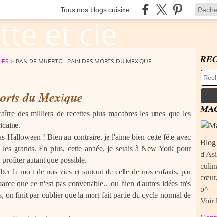
Tous nos blogs cuisine
RE
IES
>
PAN DE MUERTO - PAIN DES MORTS DU MEXIQUE
morts du Mexique
MAC
aître des milliers de recettes plus macabres les unes que les
ricaine.
pas Halloween ! Bien au contraire, je l'aime bien cette fête avec
Blog 
et les grands. En plus, cette année, je serais à New York pour
d'Asi
profiter autant que possible.
culin
er la mort de nos vies et surtout de celle de nos enfants, par
cœur,
arce que ce n'est pas convenable... ou bien d'autres idées très
o^
, on finit par oublier que la mort fait partie du cycle normal de
Voir 