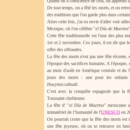
Quand on a conscience de cela, on apprend à 
De tout temps, on a fêté les morts, et on retro
des traditions que l'on garde plus dans certain
Alors cette fois, j'ai eu envie d'aller voir ail
Mexique, où l'on célébre "
el Día de Muertos
Cette fête traditionnelle est l'une des plus 
1er et 2 novembre. Ces jours, il est dit que le
offre des offrandes.
La fête des morts n'est pas une fête récente, 
l'époque des sacrifices humains. A l'époque, ce
au mois d'août en Amérique centrale et du S
jours des morts : une pour les enfant
Hueymiccalhuitl
.
C'est avec la conquête espagnole que la f
Toussaint chrétienne.
La fête d' "
el Día de Muertos
" mexicaine a 
immatériel de l’humanité de l'
UNESCO
en 20
On pourrait croire que la fête des morts est t
une fête joyeuse, où on se retrouve en fami