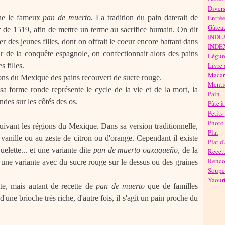
Diver
nne le fameux
pan de muerto.
La tradition du pain daterait de
Entré
Gâteau
 de 1519, afin de mettre un terme au sacrifice humain. On dit
INDE
fier des jeunes filles, dont on offrait le coeur encore battant dans
INDE
r de la conquête espagnole, on confectionnait alors des pains
Légu
Livre 
 filles.
Maca
ions du Mexique des pains recouvert de sucre rouge.
Mentio
sa forme ronde représente le cycle de la vie et de la mort, la
Pain
ndes sur les côtés des os.
Pâte à
Petits
Photo 
suivant les régions du Mexique.
Dans sa version traditionnelle,
Plat
vanille ou au zeste de citron ou d'orange. Cependant il existe
Plat d
elette... et une variante dite
pan de muerto oaxaqueño
, de la
Recett
Rencon
une variante avec du sucre rouge sur le dessus ou des graines
Soupe
Yaour
tte, mais autant de recette de
pan de muerto
que de familles
d'une brioche très riche, d'autre fois, il s'agit un pain proche du