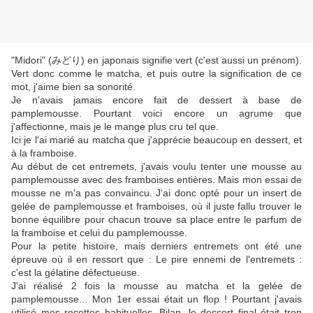
"Midori"
(みどり)
en japonais signifie vert (c'est aussi un prénom).
Vert donc comme le matcha, et puis outre la signification de ce
mot, j'aime bien sa sonorité.
Je n'avais jamais encore fait de dessert à base de
pamplemousse. Pourtant voici encore un agrume que
j'affectionne, mais je le mange plus cru tel que.
Ici je l'ai marié au matcha que j'apprécie beaucoup en dessert, et
à la framboise.
Au début de cet entremets, j'avais voulu tenter une mousse au
pamplemousse avec des framboises entières. Mais mon essai de
mousse ne m'a pas convaincu. J'ai donc opté pour un insert de
gelée de pamplemousse et framboises, où il juste fallu trouver le
bonne équilibre pour chacun trouve sa place entre le parfum de
la framboise et celui du pamplemousse.
Pour la petite histoire, mais derniers entremets ont été une
épreuve où il en ressort que : Le pire ennemi de l'entremets :
c'est la gélatine défectueuse.
J'ai réalisé 2 fois la mousse au matcha et la gelée de
pamplemousse... Mon 1er essai était un flop ! Pourtant j'avais
utilisé mes recettes habituelles. Bilan, le dessert final était trop