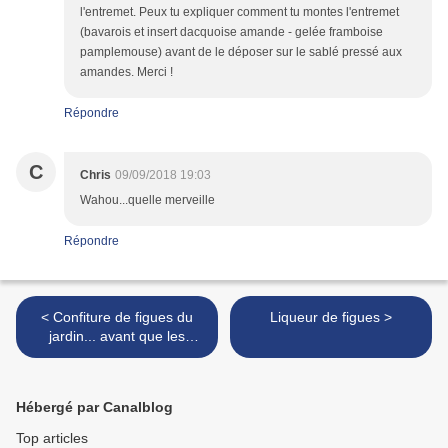
l'entremet. Peux tu expliquer comment tu montes l'entremet
(bavarois et insert dacquoise amande - gelée framboise
pamplemouse) avant de le déposer sur le sablé pressé aux
amandes. Merci !
Répondre
C
Chris
09/09/2018 19:03
Wahou...quelle merveille
Répondre
< Confiture de figues du
Liqueur de figues >
jardin... avant que les
étourneaux ne me chippent
toutes mes figues
Hébergé par Canalblog
Top articles