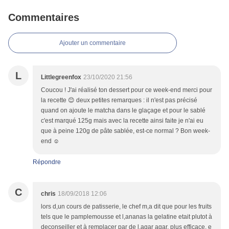
Commentaires
Ajouter un commentaire
L
Littlegreenfox
23/10/2020 21:56
Coucou ! J'ai réalisé ton dessert pour ce week-end merci pour
la recette 😊 deux petites remarques : il n'est pas précisé
quand on ajoute le matcha dans le glaçage et pour le sablé
c'est marqué 125g mais avec la recette ainsi faite je n'ai eu
que à peine 120g de pâte sablée, est-ce normal ? Bon week-
end ☺️
Répondre
C
chris
18/09/2018 12:06
lors d,un cours de patisserie, le chef m,a dit que pour les fruits
tels que le pamplemousse et l,ananas la gelatine etait plutot à
deconseiller et à remplacer par de l,agar agar, plus efficace. e