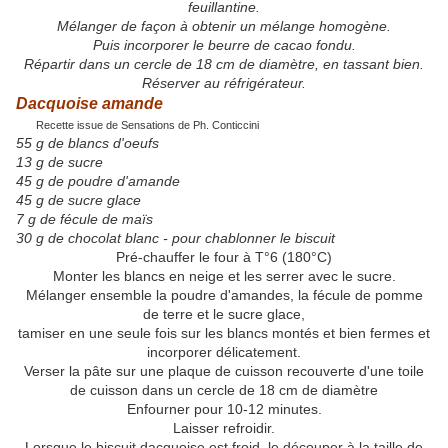
feuillantine.
Mélanger de façon à obtenir un mélange homogène.
Puis incorporer le beurre de cacao fondu.
Répartir dans un cercle de 18 cm de diamètre, en tassant bien.
Réserver au réfrigérateur.
Dacquoise amande
Recette issue de Sensations de Ph. Conticcini
55 g de blancs d'oeufs
13 g de sucre
45 g de poudre d'amande
45 g de sucre glace
7 g de fécule de maïs
30 g de chocolat blanc - pour chablonner le biscuit
Pré-chauffer le four à T°6 (180°C)
Monter les blancs en neige et les serrer avec le sucre.
Mélanger ensemble la poudre d'amandes, la fécule de pomme
de terre et le sucre glace,
tamiser en une seule fois sur les blancs montés et bien fermes et
incorporer délicatement.
Verser la pâte sur une plaque de cuisson recouverte d'une toile
de cuisson dans un cercle de 18 cm de diamètre
Enfourner pour 10-12 minutes.
Laisser refroidir.
Lorsque le biscuit dacquoise est froid, le découper à la taille de