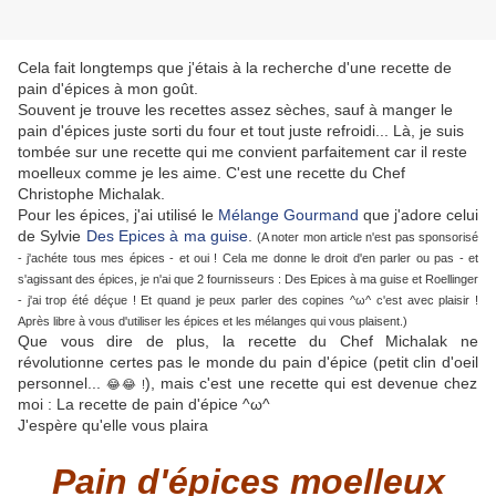
Cela fait longtemps que j'étais à la recherche d'une recette de
pain d'épices à mon goût.
Souvent je trouve les recettes assez sèches, sauf à manger le
pain d'épices juste sorti du four et tout juste refroidi... Là, je suis
tombée sur une recette qui me convient parfaitement car il reste
moelleux comme je les aime. C'est une recette du Chef
Christophe Michalak.
Pour les épices, j'ai utilisé le
Mélange Gourmand
que j'adore celui
de Sylvie
Des Epices à ma guise
.
(A noter mon article n'est pas sponsorisé
- j'achéte tous mes épices - et oui ! Cela me donne le droit d'en parler ou pas - et
s'agissant des épices, je n'ai que 2 fournisseurs : Des Epices à ma guise et Roellinger
- j'ai trop été déçue ! Et quand je peux parler des copines ^ω^ c'est avec plaisir !
Après libre à vous d'utiliser les épices et les mélanges qui vous plaisent.)
Que vous dire de plus, la recette du Chef Michalak ne
révolutionne certes pas le monde du pain d'épice (petit clin d'oeil
personnel...
), mais c'est une recette qui est devenue chez
😂
😂
!
moi : La recette de pain d'épice ^ω^
J'espère qu'elle vous plaira
Pain d'épices moelleux