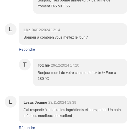
Bonjour, Très bonne année<br /> La farine de
froment T45 ou T 55
L
Lika
04/12/2024 12:14
Bonjour à combien vous mettez le four ?
Répondre
T
Totchie
29/12/2024 17:20
Bonjour merci de votre commentaire<br /> Four à
180 °C
L
Lesas Jeanne
23/11/2024 18:39
J’ai respecté à la lettre les ingrédients et leurs poids. Un pain
d’épices moelleux et excellent ,
Répondre