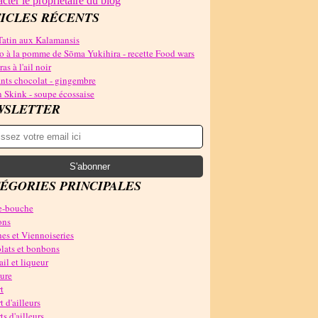
cter le propriétaire du blog
ICLES RÉCENTS
Tatin aux Kalamansis
o à la pomme de Sōma Yukihira - recette Food wars
as à l'ail noir
nts chocolat - gingembre
 Skink - soupe écossaise
WSLETTER
ÉGORIES PRINCIPALES
-bouche
ons
es et Viennoiseries
lats et bonbons
il et liqueur
ure
t
t d'ailleurs
ts d'ailleurs