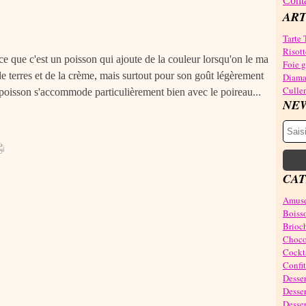
Conta
ART
Tarte 
Risott
ce que c'est un poisson qui ajoute de la couleur lorsqu'on le ma
Foie gr
terres et de la crème, mais surtout pour son goût légèrement
Diama
Cullen
poisson s'accommode particulièrement bien avec le poireau...
NE
CAT
Amuse
Boiss
Brioch
Choco
Cockta
Confit
Desser
Desser
Desser