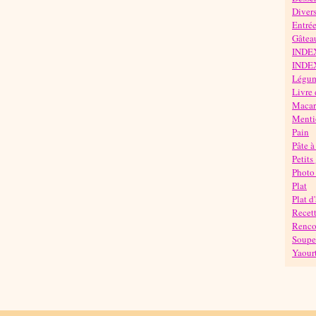
Diver
Entré
Gâteau
INDE
INDE
Légu
Livre 
Maca
Mentio
Pain
Pâte à
Petits
Photo 
Plat
Plat d
Recett
Rencon
Soupe
Yaour