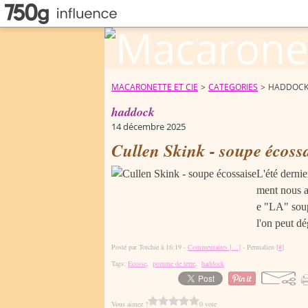
MACARONETTE ET CIE
>
CATEGORIES
>
HADDOC
haddock
14 décembre 2025
Cullen Skink - soupe écoss
L'été derni
ment nous av
e "LA" soup
l'on peut dé
Posté par Totchie à 16:19 -
Commentaires [
…
]
- Permalien [
#
]
Tags:
Ecosse
,
pomme de terre
,
haddock
Vous aimez ?
0 vote