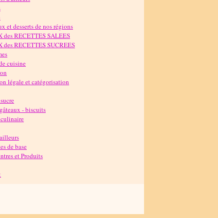
s
e
x et desserts de nos régions
X des RECETTES SALEES
X des RECETTES SUCREES
mes
de cuisine
ron
n légale et catégorisation
 sucre
 gâteaux - biscuits
culinaire
'ailleurs
es de base
tres et Produits
t