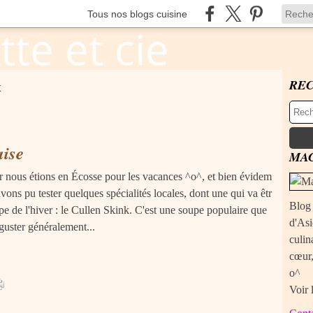
Tous nos blogs cuisine
RE
K
aise
MAC
er nous étions en Écosse pour les vacances ^o^, et bien évidem
ons pu tester quelques spécialités locales, dont une qui va êtr
Blog 
e de l'hiver : le Cullen Skink. C'est une soupe populaire que
d'Asi
guster généralement...
culin
cœur,
o^
Voir 