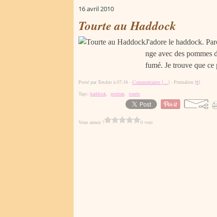
16 avril 2010
Tourte au Haddock
J'adore le haddock. Par
nge avec des pommes de 
fumé. Je trouve que ce 
Posté par Totchie à 07:38 -
Commentaires [
…
]
- Permalien [
#
]
Tags:
haddock
,
poireau
,
tourte
Vous aimez ?
0 vote