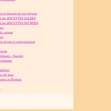
s
e
x et desserts de nos régions
X des RECETTES SALEES
X des RECETTES SUCREES
mes
de cuisine
ron
n légale et catégorisation
 sucre
 gâteaux - biscuits
culinaire
'ailleurs
es de base
tres et Produits
t