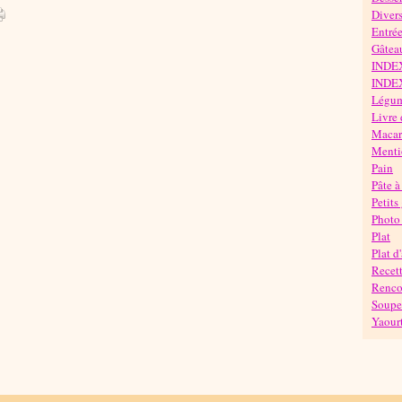
Diver
Entré
Gâteau
INDE
INDE
Légu
Livre 
Maca
Mentio
Pain
Pâte à
Petits
Photo 
Plat
Plat d
Recett
Rencon
Soupe
Yaour