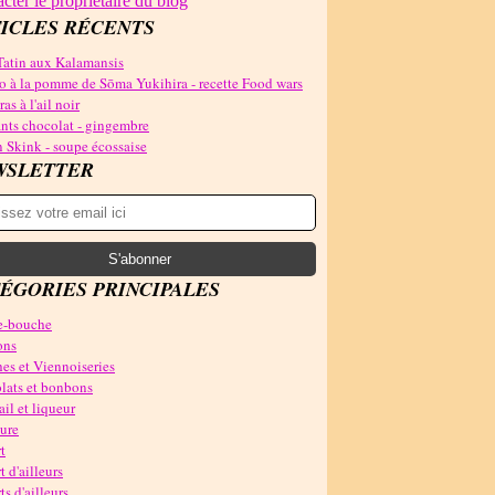
cter le propriétaire du blog
ICLES RÉCENTS
Tatin aux Kalamansis
o à la pomme de Sōma Yukihira - recette Food wars
as à l'ail noir
nts chocolat - gingembre
 Skink - soupe écossaise
WSLETTER
ÉGORIES PRINCIPALES
-bouche
ons
es et Viennoiseries
lats et bonbons
il et liqueur
ure
t
t d'ailleurs
ts d'ailleurs