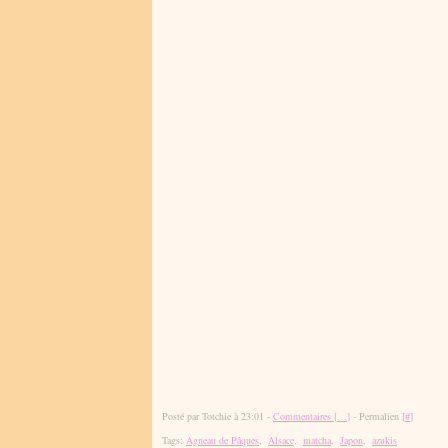
Posté par Totchie à 23:01 -
Commentaires [
…
]
- Permalien [
#
]
Tags:
Agneau de Pâques
,
Alsace
,
matcha
,
Japon
,
azukis