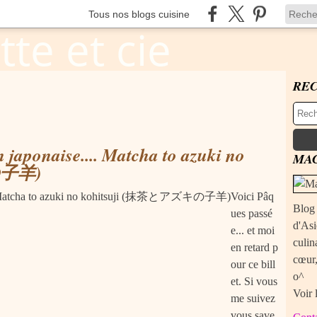
Tous nos blogs cuisine
RE
 japonaise.... Matcha to azuki no
MAC
の子羊)
Voici Pâq
Blog 
ues passé
d'Asi
e... et moi
culin
en retard p
cœur,
our ce bill
o^
et. Si vous
Voir 
me suivez
vous save