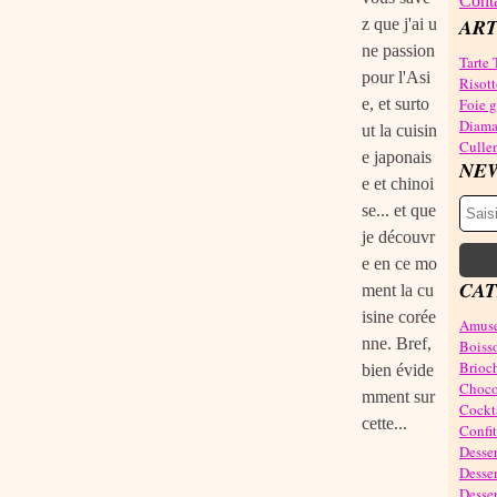
Conta
ART
z que j'ai u
ne passion
Tarte 
pour l'Asi
Risott
e, et surto
Foie gr
Diama
ut la cuisin
Cullen
e japonais
NE
e et chinoi
se... et que
je découvr
e en ce mo
CAT
ment la cu
isine corée
Amuse
nne. Bref,
Boiss
Brioch
bien évide
Choco
mment sur
Cockta
cette...
Confit
Desser
Desser
Desser