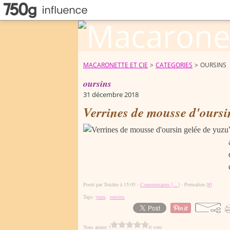
MACARONETTE ET CIE
>
CATEGORIES
>
OURSINS
oursins
31 décembre 2018
Verrines de mousse d'oursi
Posté par Totchie à 15:05 -
Commentaires [
…
]
- Permalien [
#
]
Tags:
yuzu
,
oursins
Vous aimez ?
0 vote