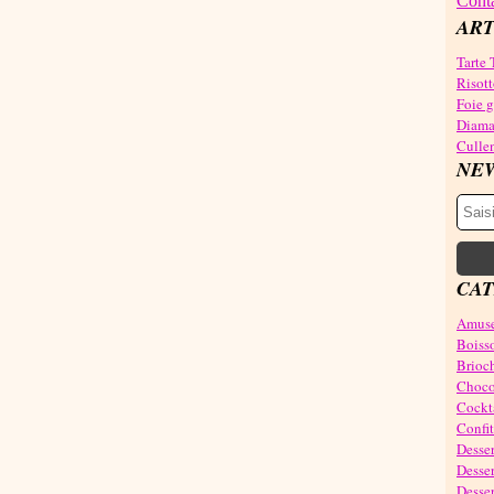
Conta
ART
Tarte 
Risott
Foie gr
Diama
Cullen
NE
CAT
Amuse
Boiss
Brioch
Choco
Cockta
Confit
Desser
Desser
Desser