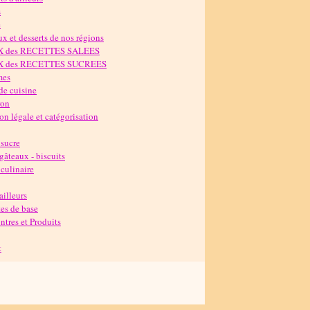
s
e
x et desserts de nos régions
X des RECETTES SALEES
X des RECETTES SUCREES
mes
de cuisine
ron
n légale et catégorisation
 sucre
 gâteaux - biscuits
culinaire
'ailleurs
es de base
tres et Produits
t