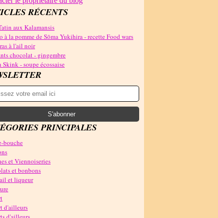
cter le propriétaire du blog
ICLES RÉCENTS
Tatin aux Kalamansis
o à la pomme de Sōma Yukihira - recette Food wars
as à l'ail noir
nts chocolat - gingembre
 Skink - soupe écossaise
WSLETTER
ÉGORIES PRINCIPALES
-bouche
ons
es et Viennoiseries
lats et bonbons
il et liqueur
ure
t
t d'ailleurs
ts d'ailleurs