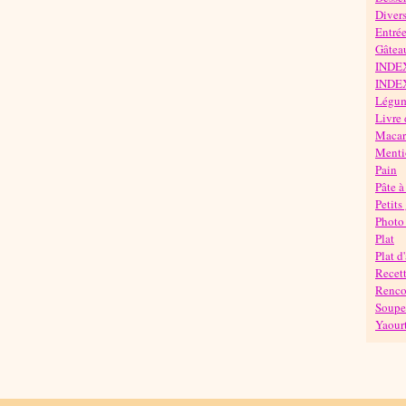
Diver
Entré
Gâteau
INDE
INDE
Légu
Livre 
Maca
Mentio
Pain
Pâte à
Petits
Photo 
Plat
Plat d
Recett
Rencon
Soupe
Yaour