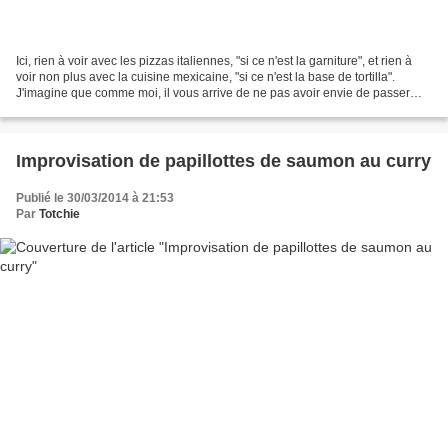
Ici, rien à voir avec les pizzas italiennes, "si ce n'est la garniture", et rien à
voir non plus avec la cuisine mexicaine, "si ce n'est la base de tortilla".
J'imagine que comme moi, il vous arrive de ne pas avoir envie de passer
des heures derrières...
Improvisation de papillottes de saumon au curry
Publié le 30/03/2014 à 21:53
Par
Totchie