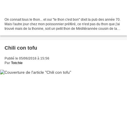
On connait tous le thon... et oui "le thon c'est bon" dixit la pub des année 70.
Mais l'autre jour chez mon poissonnier préféré, ce n'est pas du thon que j'ai
trouvé mais de la thonine, soit un petit thon de Méditérannée cousin de la
bonite. Vu la fraîcheur...
Chili con tofu
Publié le 05/06/2016 à 15:56
Par
Totchie