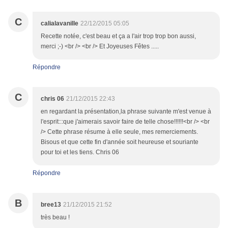
C
calialavanille
22/12/2015 05:05
Recette notée, c'est beau et ça a l'air trop trop bon aussi,
merci ;-) <br /> <br /> Et Joyeuses Fêtes .....
Répondre
C
chris 06
21/12/2015 22:43
en regardant la présentation,la phrase suivante m'est venue à
l'esprit:::que j'aimerais savoir faire de telle chose!!!!!!<br /> <br
/> Cette phrase résume à elle seule, mes remerciements.
Bisous et que cette fin d'année soit heureuse et souriante
pour toi et les tiens. Chris 06
Répondre
B
bree13
21/12/2015 21:52
très beau !