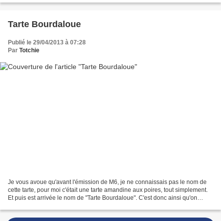
Tarte Bourdaloue
Publié le 29/04/2013 à 07:28
Par
Totchie
Je vous avoue qu'avant l'émission de M6, je ne connaissais pas le nom de
cette tarte, pour moi c'était une tarte amandine aux poires, tout simplement.
Et puis est arrivée le nom de "Tarte Bourdaloue". C'est donc ainsi qu'on
appelle une tarte amandine...