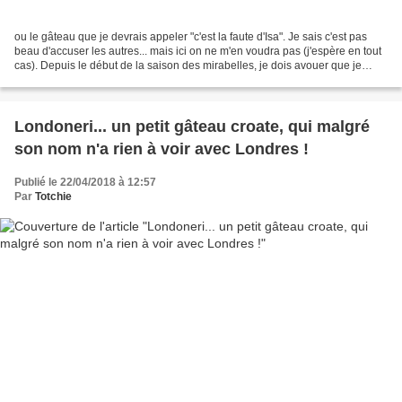
ou le gâteau que je devrais appeler "c'est la faute d'Isa". Je sais c'est pas
beau d'accuser les autres... mais ici on ne m'en voudra pas (j'espère en tout
cas). Depuis le début de la saison des mirabelles, je dois avouer que je
salive à chaque publication...
Londoneri... un petit gâteau croate, qui malgré
son nom n'a rien à voir avec Londres !
Publié le 22/04/2018 à 12:57
Par
Totchie