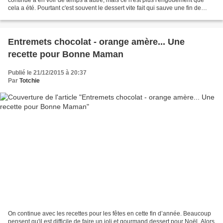
cela a été. Pourtant c'est souvent le dessert vite fait qui sauve une fin de
repas lorsque vous n'avez rien...
Entremets chocolat - orange amère... Une
recette pour Bonne Maman
Publié le 21/12/2015 à 20:37
Par
Totchie
On continue avec les recettes pour les fêtes en cette fin d’année. Beaucoup
pensent qu'il est difficile de faire un joli et gourmand dessert pour Noël. Alors