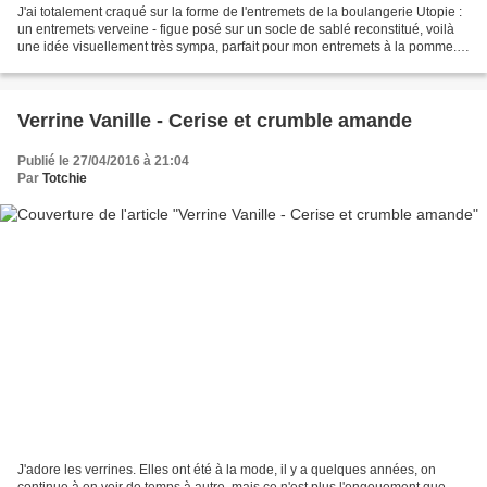
J'ai totalement craqué sur la forme de l'entremets de la boulangerie Utopie :
un entremets verveine - figue posé sur un socle de sablé reconstitué, voilà
une idée visuellement très sympa, parfait pour mon entremets à la pomme.
Cela fait un petit moment...
Verrine Vanille - Cerise et crumble amande
Publié le 27/04/2016 à 21:04
Par
Totchie
J'adore les verrines. Elles ont été à la mode, il y a quelques années, on
continue à en voir de temps à autre, mais ce n'est plus l'engouement que