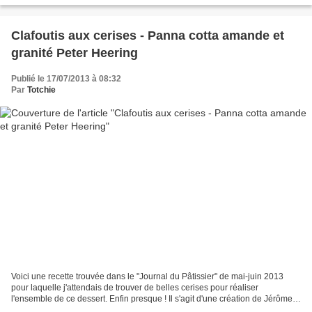
Clafoutis aux cerises - Panna cotta amande et
granité Peter Heering
Publié le 17/07/2013 à 08:32
Par
Totchie
Voici une recette trouvée dans le "Journal du Pâtissier" de mai-juin 2013
pour laquelle j'attendais de trouver de belles cerises pour réaliser
l'ensemble de ce dessert. Enfin presque ! Il s'agit d'une création de Jérôme
Chaucesse , Chef pâtissier de l'Hôtel...