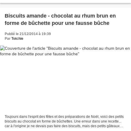
suis rebelle car...
Biscuits amande - chocolat au rhum brun en
forme de bûchette pour une fausse bûche
Publié le 21/12/2014 à 19:39
Par
Totchie
Toujours dans l'esprit des fêtes et des préparations de Noël, voici des petits
biscuits au chocolat en forme de bûchettes. Une erreur dans une recette...
car à l'origine je ne devais pas faire des biscuits, mais des petits gâteaux
non cuits... et me voici...