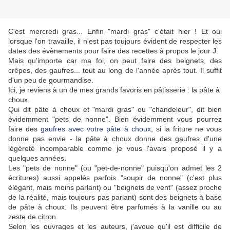
C'est mercredi gras... Enfin "mardi gras" c'était hier ! Et oui
lorsque l'on travaille, il n'est pas toujours évident de respecter les
dates des évènements pour faire des recettes à propos le jour J.
Mais qu'importe car ma foi, on peut faire des beignets, des
crêpes, des gaufres... tout au long de l'année après tout. Il suffit
d'un peu de gourmandise.
Ici, je reviens à un de mes grands favoris en pâtisserie : la pâte à
choux.
Qui dit pâte à choux et "mardi gras" ou "chandeleur", dit bien
évidemment "pets de nonne". Bien évidemment vous pourrez
faire des
gaufres avec votre pâte à choux
, si la friture ne vous
donne pas envie - la pâte à choux donne des gaufres d'une
légèreté incomparable comme je vous l'avais proposé il y a
quelques années.
Les "pets de nonne" (ou "pet-de-nonne" puisqu'on admet les 2
écritures) aussi appelés parfois "soupir de nonne" (c'est plus
élégant, mais moins parlant) ou "beignets de vent" (assez proche
de la réalité, mais toujours pas parlant) sont des beignets à base
de pâte à choux. Ils peuvent être parfumés à la vanille ou au
zeste de citron.
Selon les ouvrages et les auteurs, j'avoue qu'il est difficile de