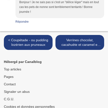
Bonjour ! Je ne sais pas si c'est un "délice léger" mais en tout
cas tes pets de nonne sont terriblement tentants ! Bonne
journée !
Répondre
< Coupétade - ou pudding
Verrines chocolat,
lozérien aux pruneaux
cacahuète et caramel et
crumble cacahuète et
piment d'Espelette >
Hébergé par Canalblog
Top articles
Pages
Contact
Signaler un abus
C.G.U.
Cookies et données personnelles