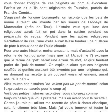
vous donner l'origine de ces beignets au nom si évocateur.
Parfois on dit qu'ils sont originaires de Touraine, parfois de
Franche-Comté...
S'agissant de l'origine tourangelle, on raconte que les pets de
nonne auraient été inventé par les soeurs de l’Abbaye de
Marmoutier (près de Tour). L'histoire veut que l'une des
religieuses aurait fait un pet dans la cuisine pendant les
préparatifs du repas. Pendant que les autres religieuses
s'éclaffaient de rire, l'une d'elle aurait laissé tomber une cuillerée
de pâte à choux dans de l'huile chaude.
Pour une autre histoire, moins amusante mais d'actualité avec la
réforme de l'orthographe (mais que fait l'Académie ?) explique
que le terme de "pet" serait une erreur de mot, et qu'il faudrait
parler de "paix-de-nonne". On explique alors que ces beignets
soufflés et gonflés auraient été inventés par une religieuse qui,
en donnant sa recette à un couvent voisin et ennemi, aurait
assuré la paix ».
Allez toutes ces histoires "
ne vallent pas un pet-de-nonne
" selon
l'expression consacrée pour le coup ;o)
Voilà ces petites histoires racontées, vous choisirez comme
toujours celles que vous préférez, mais en avant pour la recette !
Certes j'aurais pu utiliser ma recette de pâte à choux classique,
cela fonctionne très bien. Mais j'ai voulu innover et tester la