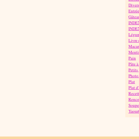
Diver
Entré
Gâteau
INDE
INDE
Légu
Livre 
Maca
Mentio
Pain
Pâte à
Petits
Photo 
Plat
Plat d
Recett
Rencon
Soupe
Yaour