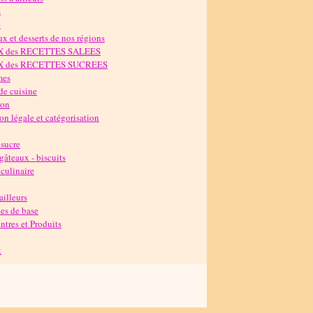
s
e
x et desserts de nos régions
X des RECETTES SALEES
X des RECETTES SUCREES
mes
de cuisine
ron
n légale et catégorisation
 sucre
 gâteaux - biscuits
culinaire
'ailleurs
es de base
tres et Produits
t