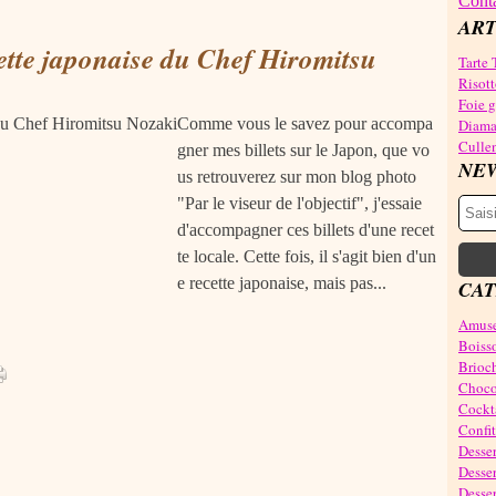
Conta
ART
cette japonaise du Chef Hiromitsu
Tarte 
Risott
Foie gr
Comme vous le savez pour accompa
Diama
Cullen
gner mes billets sur le Japon, que vo
NE
us retrouverez sur mon blog photo
"Par le viseur de l'objectif", j'essaie
d'accompagner ces billets d'une recet
te locale. Cette fois, il s'agit bien d'un
e recette japonaise, mais pas...
CAT
Amuse
Boiss
Brioch
Choco
Cockta
Confit
Desser
Desser
Desser