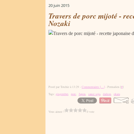
20 juin 2015
Travers de porc mijoté - re
Nozaki
Posté par Totchie à 13:29 -
Commentaires [
…
]
- Permalien [
#
]
Tags:
gingembre
,
porc
,
Japon
,
sauce soja
,
daikon
,
okara
Vous aimez ?
0 vote