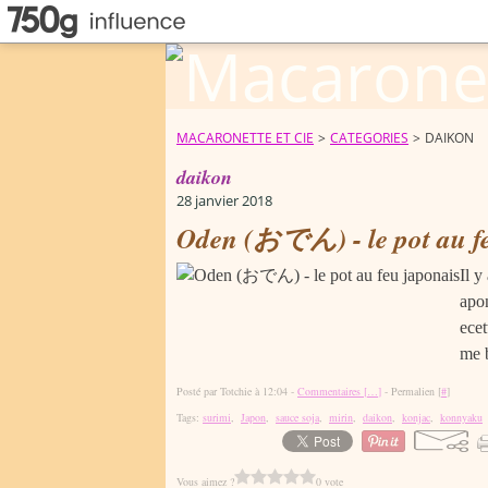
MACARONETTE ET CIE
>
CATEGORIES
>
DAIKON
daikon
28 janvier 2018
Oden (おでん) - le pot au fe
Il y
apon
ecet
me 
Posté par Totchie à 12:04 -
Commentaires [
…
]
- Permalien [
#
]
Tags:
surimi
,
Japon
,
sauce soja
,
mirin
,
daikon
,
konjac
,
konnyaku
Vous aimez ?
0 vote