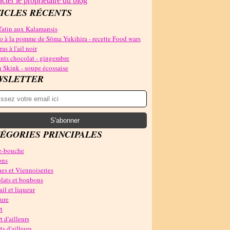
cter le propriétaire du blog
ICLES RÉCENTS
Tatin aux Kalamansis
o à la pomme de Sōma Yukihira - recette Food wars
as à l'ail noir
nts chocolat - gingembre
 Skink - soupe écossaise
WSLETTER
ÉGORIES PRINCIPALES
-bouche
ons
es et Viennoiseries
lats et bonbons
il et liqueur
ure
t
t d'ailleurs
ts d'ailleurs