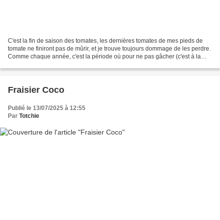
C'est la fin de saison des tomates, les dernières tomates de mes pieds de
tomate ne finiront pas de mûrir, et je trouve toujours dommage de les perdre.
Comme chaque année, c'est la période où pour ne pas gâcher (c'est à la
mode ^o^), je prépare de la...
Fraisier Coco
Publié le 13/07/2025 à 12:55
Par
Totchie