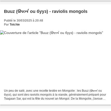
Buuz (ᠪᠤᠤᠵᠠ ou бууз) - raviolis mongols
Publié le 30/03/2025 à 20:48
Par
Totchie
Un peu de salé, avec une recette testée en Mongolie : les Buuz (ᠪᠤᠤᠵᠠ ou
бууз), qui sont des raviolis mongols à la viande, généralement préparé pour
Tsagaan Sar, qui est la fête du nouvel an Mongol. De la Mongolie, j'avoue
que je ne connais pas grand...