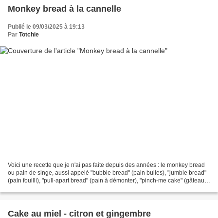
Monkey bread à la cannelle
Publié le 09/03/2025 à 19:13
Par
Totchie
Voici une recette que je n'ai pas faite depuis des années : le monkey bread
ou pain de singe, aussi appelé "bubble bread" (pain bulles), "jumble bread"
(pain fouilli), "pull-apart bread" (pain à démonter), "pinch-me cake" (gâteau
tire moi), "pluck-it...
Cake au miel - citron et gingembre