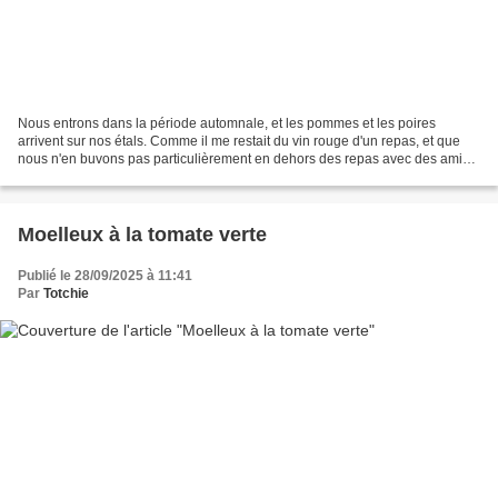
Nous entrons dans la période automnale, et les pommes et les poires
arrivent sur nos étals. Comme il me restait du vin rouge d'un repas, et que
nous n'en buvons pas particulièrement en dehors des repas avec des amis
ou de la famille. L'envie m'est venue...
Moelleux à la tomate verte
Publié le 28/09/2025 à 11:41
Par
Totchie