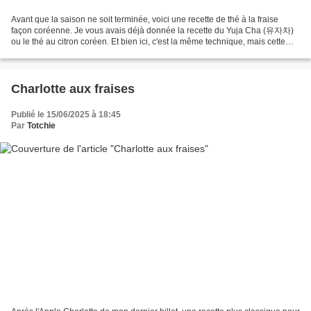
Avant que la saison ne soit terminée, voici une recette de thé à la fraise
façon coréenne. Je vous avais déjà donnée la recette du Yuja Cha (유자차)
ou le thé au citron coréen. Et bien ici, c'est la même technique, mais cette
fois avec un fruit de saison...
Charlotte aux fraises
Publié le 15/06/2025 à 18:45
Par
Totchie