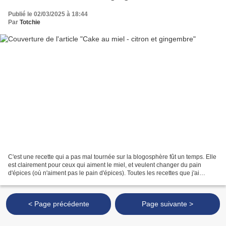
Publié le 02/03/2025 à 18:44
Par
Totchie
C'est une recette qui a pas mal tournée sur la blogosphère fût un temps. Elle
est clairement pour ceux qui aiment le miel, et veulent changer du pain
d'épices (où n'aiment pas le pain d'épices). Toutes les recettes que j'ai
trouvées, sont à peu près équivalentes...
< Page précédente
Page suivante >