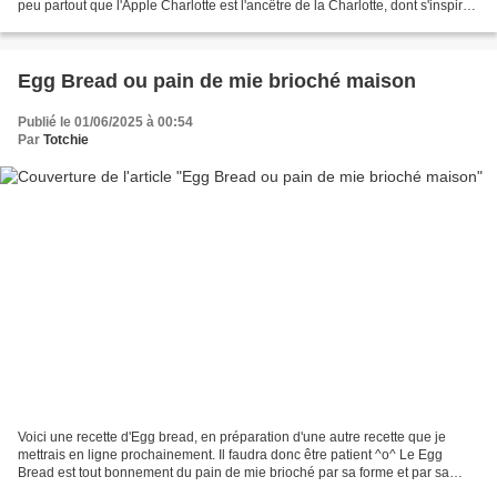
peu partout que l'Apple Charlotte est l'ancêtre de la Charlotte, dont s'inspira
Marie-Antoine...
Egg Bread ou pain de mie brioché maison
Publié le 01/06/2025 à 00:54
Par
Totchie
Voici une recette d'Egg bread, en préparation d'une autre recette que je
mettrais en ligne prochainement. Il faudra donc être patient ^o^ Le Egg
Bread est tout bonnement du pain de mie brioché par sa forme et par sa
texture. Pourquoi alors utilisé l'appellation...