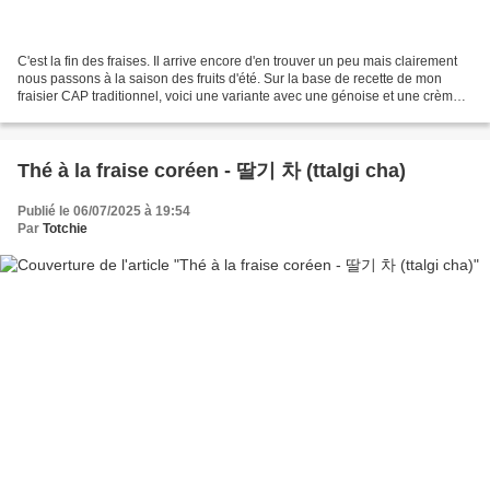
C'est la fin des fraises. Il arrive encore d'en trouver un peu mais clairement
nous passons à la saison des fruits d'été. Sur la base de recette de mon
fraisier CAP traditionnel, voici une variante avec une génoise et une crème
mousseline à la noix de...
Thé à la fraise coréen - 딸기 차 (ttalgi cha)
Publié le 06/07/2025 à 19:54
Par
Totchie